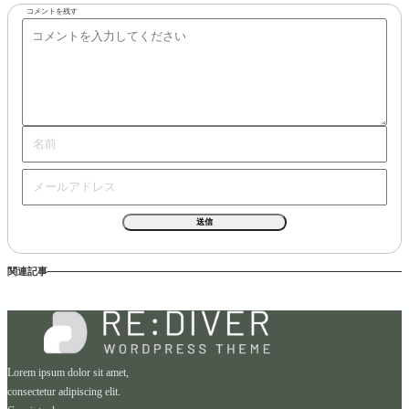
コメントを残す
関連記事
Lorem ipsum dolor sit amet,
consectetur adipiscing elit.