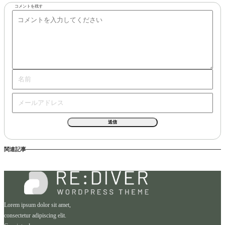
コメントを残す
関連記事
Lorem ipsum dolor sit amet,
consectetur adipiscing elit.