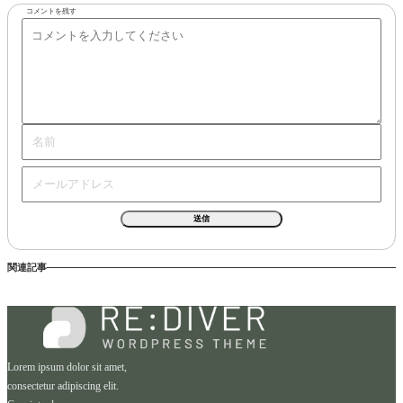
コメントを残す
関連記事
Lorem ipsum dolor sit amet,
consectetur adipiscing elit.