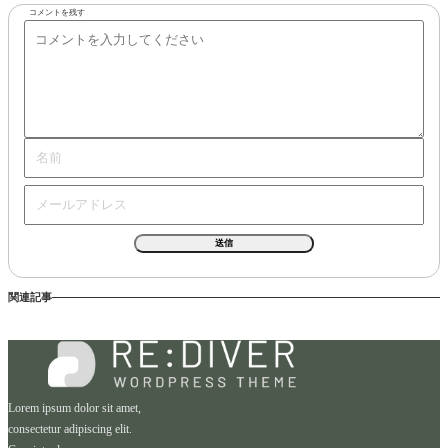
コメントを残す
関連記事
Lorem ipsum dolor sit amet,
consectetur adipiscing elit.