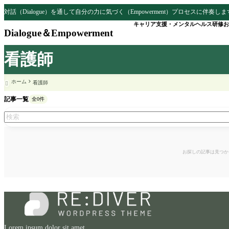
対話（Dialogue）を通して自分の力に気づく（Empowerment）プロセスに伴奏し
キャリア支援・メンタルヘルス研修
お
Dialogue＆Empowerment
看護師
ホーム
看護師

記事一覧
全0件
お探しの記事は見つか
Lorem ipsum dolor sit amet,