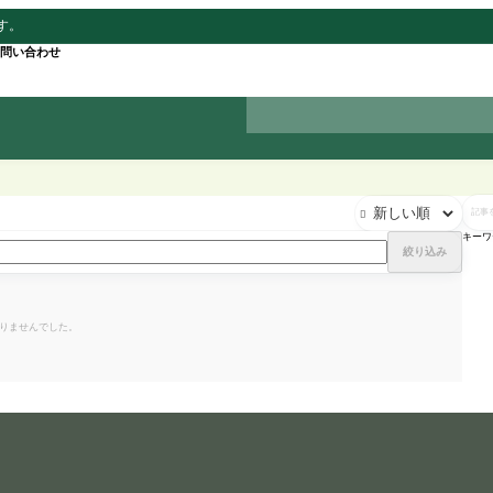
ます。
問い合わせ
記

事
を
キーワ
検
絞り込み
索
りませんでした。